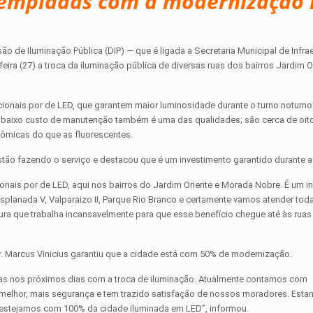
ntempladas com a modernização
ão de Iluminação Pública (DIP) — que é ligada a Secretaria Municipal de Infrae
ra (27) a troca da iluminação pública de diversas ruas dos bairros Jardim O
ionais por de LED, que garantem maior luminosidade durante o turno noturno
O baixo custo de manutenção também é uma das qualidades; são cerca de oit
micas do que as fluorescentes.
ão fazendo o serviço e destacou que é um investimento garantido durante a
onais por de LED, aqui nos bairros do Jardim Oriente e Morada Nobre. É um i
splanada V, Valparaizo II, Parque Rio Branco e certamente vamos atender toda
ura que trabalha incansavelmente para que esse benefício chegue até às ruas 
dr. Marcus Vinicius garantiu que a cidade está com 50% de modernização.
as nos próximos dias com a troca de iluminação. Atualmente contamos com
melhor, mais segurança e tem trazido satisfação de nossos moradores. Est
o estejamos com 100% da cidade iluminada em LED”, informou.