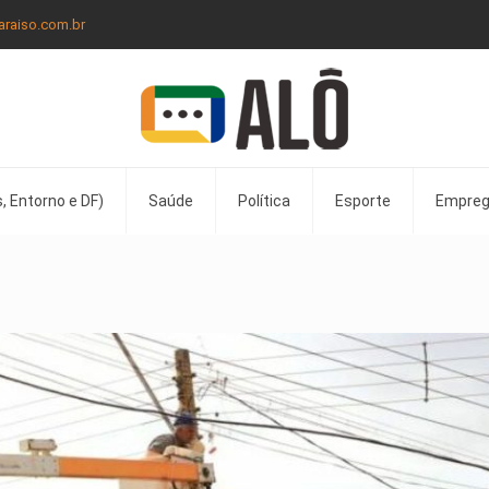
araiso.com.br
, Entorno e DF)
Saúde
Política
Esporte
Empre