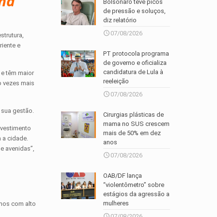
 na
Bolsonaro teve picos
de pressão e soluços,
diz relatório
07/08/2026
strutura,
riente e
PT protocola programa
de governo e oficializa
candidatura de Lula à
 e têm maior
reeleição
o vezes mais
07/08/2026
 sua gestão.
Cirurgias plásticas de
mama no SUS crescem
nvestimento
mais de 50% em dez
 a cidade.
anos
e avenidas”,
07/08/2026
OAB/DF lança
“violentômetro” sobre
estágios da agressão a
mulheres
amos com alto
07/08/2026