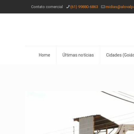
Contato comercial
(61) 99880-6863
midias@alovalp
Home
Últimas notícias
Cidades (Goiás