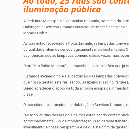
Ao todo, 25 ruas são co
iluminação pública
A Prefeitura Municipal de Valparaíso de Goiás, por meio da Divis
Habitação e Serviços Urbanos anunciou na manhã desta sexta-fei
Morada Nobre.
As vias estão recebendo a troca das antigas lâmpadas convenc
durabilidade, além de ser ecologicamente mais sustentáveis. 
econômicas que as lâmpadas comuns e duas vezes mais econô
O prefeito Pábio Mossoró acompanhou os caminhões que já est
“Estamos iniciando hoje a substituição das lâmpadas convenci
que nossa gestão está realizando. Já fizemos isso no Parque E
Quero agradecer o apoio de toda a nossa equipe da infraestrut
disse.
O secretário de Infraestrutura, Habitação e Serviços Urbanos, 
“Ao todo 25 ruas desses dois bairros estão sendo contemplad
aproximadamente 50% de modernização. Isso garante trânsito 
investimento e nossa perspectiva é de que até o fim da gestã