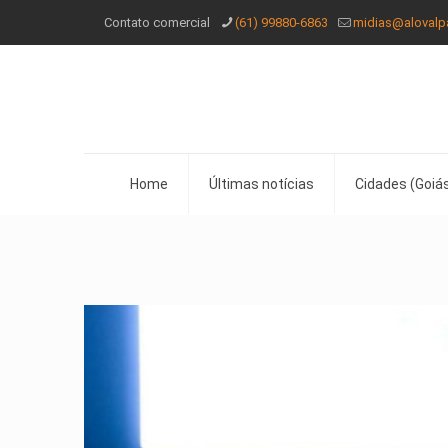
Contato comercial
(61) 99880-6863
midias@alovalp
Home
Últimas notícias
Cidades (Goiás