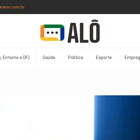
araiso.com.br
, Entorno e DF)
Saúde
Política
Esporte
Empre