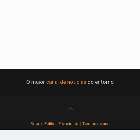
O maior
canal de notícias
do entorno
Sobre
|
Política Privacidade
|
Termos de uso
Todos os direitos reservados