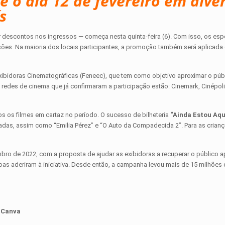
é o dia 12 de fevereiro em dive
s
 descontos nos ingressos — começa nesta quinta-feira (6). Com isso, os es
ssões. Na maioria dos locais participantes, a promoção também será aplica
xibidoras Cinematográficas (Feneec), que tem como objetivo aproximar o púb
 redes de cinema que já confirmaram a participação estão: Cinemark, Cinépoli
dos os filmes em cartaz no período. O sucesso de bilheteria
“Ainda Estou Aqu
radas, assim como “Emilia Pérez” e “O Auto da Compadecida 2”. Para as crian
bro de 2022, com a proposta de ajudar as exibidoras a recuperar o público 
oas aderiram à iniciativa. Desde então, a campanha levou mais de 15 milhões
: Canva