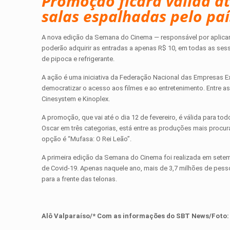
Promoção ficará válida at
salas espalhadas pelo paí
A nova edição da Semana do Cinema — responsável por aplicar
poderão adquirir as entradas a apenas R$ 10, em todas as se
de pipoca e refrigerante.
A ação é uma iniciativa da Federação Nacional das Empresas E
democratizar o acesso aos filmes e ao entretenimento. Entre as
Cinesystem e Kinoplex.
A promoção, que vai até o dia 12 de fevereiro, é válida para to
Oscar em três categorias, está entre as produções mais procu
opção é “Mufasa: O Rei Leão”.
A primeira edição da Semana do Cinema foi realizada em setem
de Covid-19. Apenas naquele ano, mais de 3,7 milhões de pess
para a frente das telonas.
Alô Valparaíso/* Com as informações d
o SBT News
/Foto