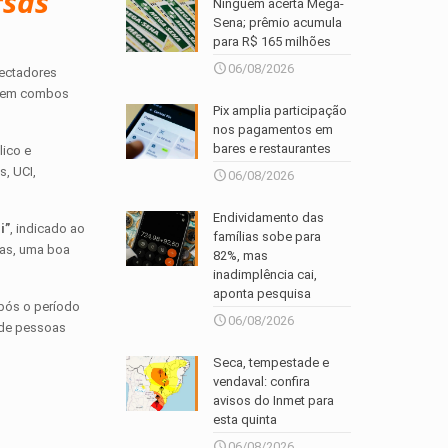
rsas
Ninguém acerta Mega-
Sena; prêmio acumula
para R$ 165 milhões
06/08/2026
pectadores
da em combos
Pix amplia participação
nos pagamentos em
bares e restaurantes
lico e
s, UCI,
06/08/2026
Endividamento das
i”
, indicado ao
famílias sobe para
ças, uma boa
82%, mas
inadimplência cai,
aponta pesquisa
após o período
06/08/2026
 de pessoas
Seca, tempestade e
vendaval: confira
avisos do Inmet para
esta quinta
06/08/2026