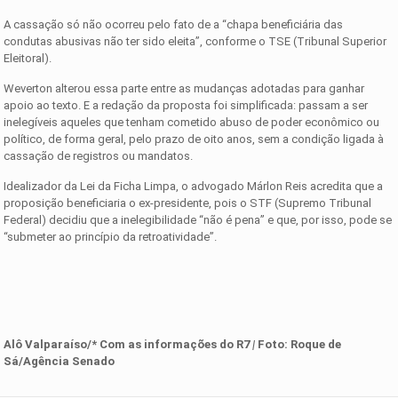
A cassação só não ocorreu pelo fato de a “chapa beneficiária das
condutas abusivas não ter sido eleita”, conforme o TSE (Tribunal Superior
Eleitoral).
Weverton alterou essa parte entre as mudanças adotadas para ganhar
apoio ao texto. E a redação da proposta foi simplificada: passam a ser
inelegíveis aqueles que tenham cometido abuso de poder econômico ou
político, de forma geral, pelo prazo de oito anos, sem a condição ligada à
cassação de registros ou mandatos.
Idealizador da Lei da Ficha Limpa, o advogado Márlon Reis acredita que a
proposição beneficiaria o ex-presidente, pois o STF (Supremo Tribunal
Federal) decidiu que a inelegibilidade “não é pena” e que, por isso, pode se
“submeter ao princípio da retroatividade”.
Alô Valparaíso/* Com as informações
d
o R7
|
Foto:
Roque de
Sá/Agência Senado