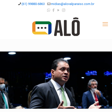
(61) 99880-6863
midias@alovalparaiso.com.br