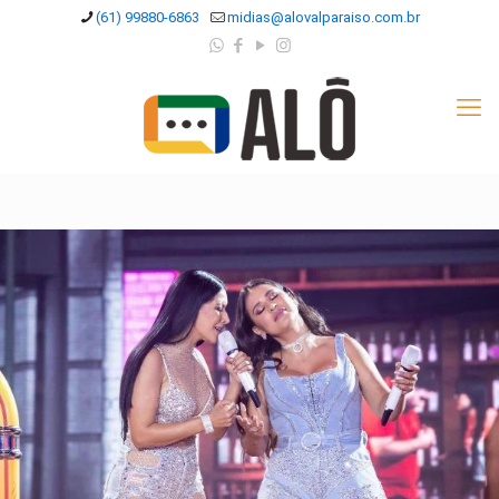
(61) 99880-6863
midias@alovalparaiso.com.br