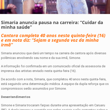
Simaria anuncia pausa na carreira: “Cuidar da
minha saúde”
Cantora completa 40 anos nesta quinta-feira (16)
e em nota diz: “Sejam a segunda voz da minha
irmã”
Simaria anunciou que dará um tempo na carreira de cantora após diversas
polêmicas envolvendo seu nome e da sua irmã, Simone.
A informação foi confirmada em um comunicado oficial da assessoria de
imprensa das artistas enviado nesta quinta-feira (16).
De acordo com a nota, Simaria, que completou 40 anos nesta quinta-feira,
está seguindo uma determinação médica. A equipe da dupla reforça que os
compromissos serão assumidos por Simone.
Desentendimentos
Simone e Simaria trocaram farpas durante uma apresentação em Caruaru
(PE). A dupla ignorou o ocorrido nas redes sociais e não comentou sobre o