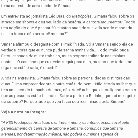
tema na festa de aniversário de Simaria.
Em entrevista ao jornalista Léo Dias, do
Metrópoles
, Simaria falou sobre os
atrasos em shows e deu seu lado da história. A cantora argumentou: “Você
tem noção do que é passar 20 e tantos anos da sua vida sendo mandada
calar a boca e não ser você mesma?”.
Simaria afirmou o desgaste com a irmã: “Nada. Só a Simaria sendo ela de
verdade, coisa que eu nunca pude ser na minha vida… Todo irmão briga.
Estou cansada de muito trabalho, muita responsabilidade nas minhas
costas… O caminho que eu decidi seguir para mim, mesmo que todos me
diga que está errado, é o certo”.
Ainda na entrevista, Simaria falou sobre as personalidades distintas das
duas. “Uma empreendedora e outra está tudo bem… Não é toda mulher que
tem um saco do tamanho do meu, não. Você acha que estou ligando para o
que as pessoas estão falando… Sabe a parte do Ratinho, que foi meu grito
de socorro? Porque tudo que vou fazer sou recriminada pela Simone”.
Veja a nota na íntegra:
“
A RSS Produções Artísticas e entretenimento, escritório responsável pelo
gerenciamento da carreira de Simone e Simaria, comunica que Simaria
Mendes, por determinação médica, não poderá cumprir a agenda de