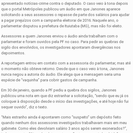
apresentado notícias-crime contra o deputado. O caso veio à tona depois
que o portal Metrópoles publicou um áudio em que Janones aparece
solicitando a seus assessores o repasse de parte dos salários para ajudar
a pagar prejuízos com a campanha eleitorai de 2016. Naquele ano, o
parlamentar disputou a prefeitura de Ituiutaba (MG), mas não foi eleito.
Assessores a quem Janones enviou o áudio ainda trabalham com o
parlamentar e foram ouvidos pela PF no caso. Para pedir as quebras de
sigilo dos envolvidos, os investigadores apontaram divergências nos
depoimentos.
A reportagem entrou em contato com a assessoria do parlamentar, mas até
o momento não obteve retorno. Desde que o caso veio à tona, Janones
nunca negou a autoria do áudio. Ele alega que a mensagem seria uma
espécie de “vaquinha” para cobrir gastos de campanha.
Em 30 de janeiro, quando a PF pediu a quebra dos sigilos, Janones
publicou uma nota em que diz estranhar a solicitação, “sendo que eu já os
coloquei à disposição desde o início das investigações, e até hoje não fui
sequer ouvido”, diz o texto.
“Mais estranho ainda é apontarem como ”suspeito” um depósito feito
quando nenhum dos assessores investigados trabalhavam mais em meu
gabinete. Como eles devolviam salário 3 anos após serem exonerados?”,