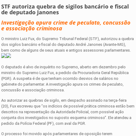
STF autoriza quebra de sigilos bancário e fiscal
de deputado Janones
Investigação apura crime de peculato, concussão
e associação criminosa
O ministro Luiz Fux, do Supremo Tribunal Federal (STF), autorizou a quebra
dos sigilos bancário e fiscal do deputado André Janones (Avante-MG),
bem como de alguns de seus atuais e antigos assessores parlamentares.
O deputado é alvo de inquérito no Supremo, aberto em dezembro pelo
ministro do Supremo Luiz Fux, a pedido da Procuradoria Geral República
(PGR). A suspeita é de que tenham ocorrido desvios de salários no
gabinete do parlamentar. A investigação apura os crimes de peculato,
concussão e associação criminosa.
Ao autorizar as quebras de sigilo, em despacho assinado na terça-feira
(20), Fux escreveu que “os indícios de possível prática criminosa estão bem
descritos na representação da Autoridade Policial, com possível ação
conjunta dos investigados no suposto esquema criminoso”. Ele atendeu a
pedido da Polícia Federal (PF), com aval da PGR.
O processo foi movido após parlamentares de oposição terem