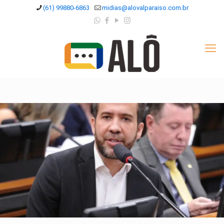
(61) 99880-6863
midias@alovalparaiso.com.br