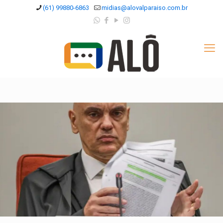
(61) 99880-6863
midias@alovalparaiso.com.br