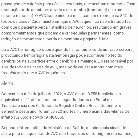
passagem de oxigênio para células cerebrais, que acabam morrendo. Essa
obstrução pode acontecer devido a um trombo (trombose) ou a um
êmbolo (embolia). O AVC isquêmico é o mais comum e representa 85% de
todos os casos. Cada minuto em que o AVC isquêmico não é tratado faz
com que o paciente perca 1,9 milhão de neurônios, resultando em graves
comprometimentos que podem deixar sequelas permanentes, como
redução de movimentos, perda de memória e prejuízo à fala.
Já o AVC hemorrágico ocorre quando há rompimento de um vaso cerebral,
provocando hemorragia. Esta hemorragia pode acontecer no tecido
cerebral ou na superfície entre o cérebro e a meninge. É o responsável por
15% de todos os casos de AVC, mas pode causar a morte com mais
frequência do que o AVC isquêmico.
Alerta
Somente no mês de julho de 2022, o AVC matou 8.758 brasileiros, o
equivalente a 11 óbitos por hora, segundo dados do Portal de
Transparência dos Cartórios de Registro Civil do Brasil. No primeiro
semestre deste ano, foram 56.320 mortes, número acima das vítimas de
infarto (52.665) e covid-19 (48.865).
Segundo informações do Ministério da Saúde, os principais sinais de
alerta para qualquer tipo de AVC são fraquezas ou formigamento na face,