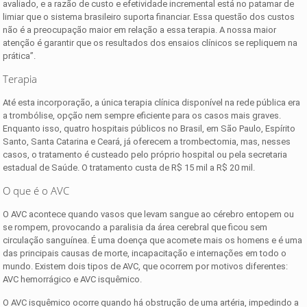
avaliado, e a razão de custo e efetividade incremental está no patamar de
limiar que o sistema brasileiro suporta financiar. Essa questão dos custos
não é a preocupação maior em relação a essa terapia. A nossa maior
atenção é garantir que os resultados dos ensaios clínicos se repliquem na
prática”.
Terapia
Até esta incorporação, a única terapia clínica disponível na rede pública era
a trombólise, opção nem sempre eficiente para os casos mais graves.
Enquanto isso, quatro hospitais públicos no Brasil, em São Paulo, Espírito
Santo, Santa Catarina e Ceará, já oferecem a trombectomia, mas, nesses
casos, o tratamento é custeado pelo próprio hospital ou pela secretaria
estadual de Saúde. O tratamento custa de R$ 15 mil a R$ 20 mil.
O que é o AVC
O AVC acontece quando vasos que levam sangue ao cérebro entopem ou
se rompem, provocando a paralisia da área cerebral que ficou sem
circulação sanguínea. É uma doença que acomete mais os homens e é uma
das principais causas de morte, incapacitação e internações em todo o
mundo. Existem dois tipos de AVC, que ocorrem por motivos diferentes:
AVC hemorrágico e AVC isquêmico.
O AVC isquêmico ocorre quando há obstrução de uma artéria, impedindo a