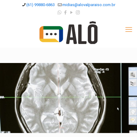
(61) 99880-6863
midias@alovalparaiso.com.br