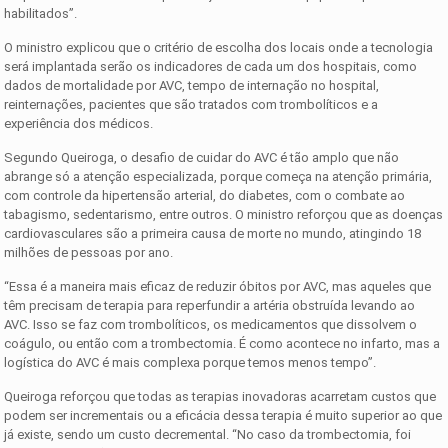
habilitados”.
O ministro explicou que o critério de escolha dos locais onde a tecnologia
será implantada serão os indicadores de cada um dos hospitais, como
dados de mortalidade por AVC, tempo de internação no hospital,
reinternações, pacientes que são tratados com trombolíticos e a
experiência dos médicos.
Segundo Queiroga, o desafio de cuidar do AVC é tão amplo que não
abrange só a atenção especializada, porque começa na atenção primária,
com controle da hipertensão arterial, do diabetes, com o combate ao
tabagismo, sedentarismo, entre outros. O ministro reforçou que as doenças
cardiovasculares são a primeira causa de morte no mundo, atingindo 18
milhões de pessoas por ano.
“Essa é a maneira mais eficaz de reduzir óbitos por AVC, mas aqueles que
têm precisam de terapia para reperfundir a artéria obstruída levando ao
AVC. Isso se faz com trombolíticos, os medicamentos que dissolvem o
coágulo, ou então com a trombectomia. É como acontece no infarto, mas a
logística do AVC é mais complexa porque temos menos tempo”.
Queiroga reforçou que todas as terapias inovadoras acarretam custos que
podem ser incrementais ou a eficácia dessa terapia é muito superior ao que
já existe, sendo um custo decremental. “No caso da trombectomia, foi