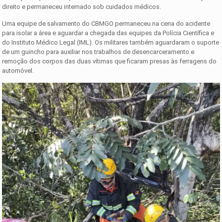
direito e permaneceu internado sob cuidados médicos.
Uma equipe de salvamento do CBMGO permaneceu na cena do acidente
para isolar a área e aguardar a chegada das equipes da Polícia Científica e
do Instituto Médico Legal (IML). Os militares também aguardaram o suporte
de um guincho para auxiliar nos trabalhos de desencarceramento e
remoção dos corpos das duas vítimas que ficaram presas às ferragens do
automóvel.