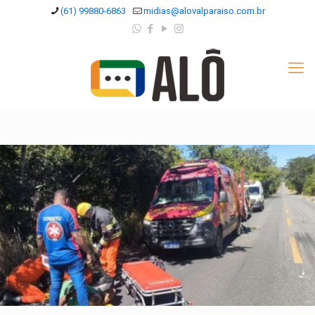
(61) 99880-6863
midias@alovalparaiso.com.br