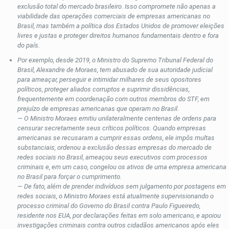
exclusão total do mercado brasileiro. Isso compromete não apenas a
viabilidade das operações comerciais de empresas americanas no
Brasil, mas também a política dos Estados Unidos de promover eleições
livres e justas e proteger direitos humanos fundamentais dentro e fora
do país.
Por exemplo, desde 2019, o Ministro do Supremo Tribunal Federal do
Brasil, Alexandre de Moraes, tem abusado de sua autoridade judicial
para ameaçar, perseguir e intimidar milhares de seus opositores
políticos, proteger aliados corruptos e suprimir dissidências,
frequentemente em coordenação com outros membros do STF, em
prejuízo de empresas americanas que operam no Brasil.
— O Ministro Moraes emitiu unilateralmente centenas de ordens para
censurar secretamente seus críticos políticos. Quando empresas
americanas se recusaram a cumprir essas ordens, ele impôs multas
substanciais, ordenou a exclusão dessas empresas do mercado de
redes sociais no Brasil, ameaçou seus executivos com processos
criminais e, em um caso, congelou os ativos de uma empresa americana
no Brasil para forçar o cumprimento.
— De fato, além de prender indivíduos sem julgamento por postagens em
redes sociais, o Ministro Moraes está atualmente supervisionando o
processo criminal do Governo do Brasil contra Paulo Figueiredo,
residente nos EUA, por declarações feitas em solo americano, e apoiou
investigações criminais contra outros cidadãos americanos após eles