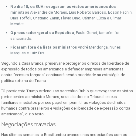
No dia 18, os EUA revogaram os vistos americanos dos
ministros
Alexandre de Moraes, Luis Roberto Barroso, Edson Fachin,
Dias Toffoli, Cristiano Zanin, Flavio Dino, Cármen Lúcia e Gilmar
Mendes.
O procurador-geral da República
, Paulo Gonet, também foi
sancionado.
Ficaram fora da lista os ministros
André Mendonça, Nunes
Marques e Luiz Fux.
Segundo a Casa Branca, preservar e proteger os direitos de liberdade de
expressão de todos os americanos e defender empresas americanas
contra “censura forçada” continuará sendo prioridade na estratégia de
política externa de Trump.
“O presidente Trump ordenou ao secretário Rubio que revogasse os vistos
pertencentes ao ministro Moraes, seus aliados no Tribunal e seus
familiares imediatos por seu papel em permitir as violações de direitos
humanos contra brasileiros e violações de liberdade de expressão contra
americanos”, diz o texto.
Negociações travadas
Nas últimas semanas, o Brasil tentou avanços nas negociações com os