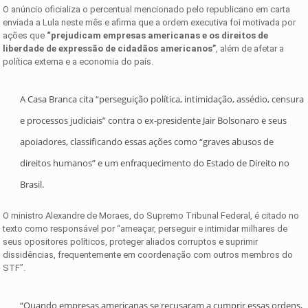
O anúncio oficializa o percentual mencionado pelo republicano em carta
enviada a Lula neste mês e afirma que a ordem executiva foi motivada por
ações que
“prejudicam empresas americanas e os direitos de
liberdade de expressão de cidadãos americanos”
, além de afetar a
política externa e a economia do país.
A Casa Branca cita “perseguição política, intimidação, assédio, censura
e processos judiciais” contra o ex-presidente Jair Bolsonaro e seus
apoiadores, classificando essas ações como “graves abusos de
direitos humanos” e um enfraquecimento do Estado de Direito no
Brasil.
O ministro Alexandre de Moraes, do Supremo Tribunal Federal, é citado no
texto como responsável por “ameaçar, perseguir e intimidar milhares de
seus opositores políticos, proteger aliados corruptos e suprimir
dissidências, frequentemente em coordenação com outros membros do
STF”.
“Quando empresas americanas se recusaram a cumprir essas ordens,