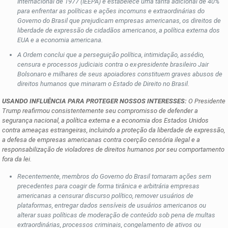
Internacional de 1977 (IEEPA) e estabelece uma tarifa adicional de 40%
para enfrentar as políticas e ações incomuns e extraordinárias do
Governo do Brasil que prejudicam empresas americanas, os direitos de
liberdade de expressão de cidadãos americanos, a política externa dos
EUA e a economia americana.
A Ordem conclui que a perseguição política, intimidação, assédio,
censura e processos judiciais contra o ex-presidente brasileiro Jair
Bolsonaro e milhares de seus apoiadores constituem graves abusos de
direitos humanos que minaram o Estado de Direito no Brasil.
USANDO INFLUÊNCIA PARA PROTEGER NOSSOS INTERESSES:
O Presidente
Trump reafirmou consistentemente seu compromisso de defender a
segurança nacional, a política externa e a economia dos Estados Unidos
contra ameaças estrangeiras, incluindo a proteção da liberdade de expressão,
a defesa de empresas americanas contra coerção censória ilegal e a
responsabilização de violadores de direitos humanos por seu comportamento
fora da lei.
Recentemente, membros do Governo do Brasil tomaram ações sem
precedentes para coagir de forma tirânica e arbitrária empresas
americanas a censurar discurso político, remover usuários de
plataformas, entregar dados sensíveis de usuários americanos ou
alterar suas políticas de moderação de conteúdo sob pena de multas
extraordinárias, processos criminais, congelamento de ativos ou