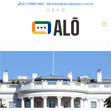
(61) 99880-6863
midias@alovalparaiso.com.br