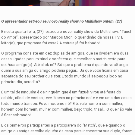
O apresentador estreou seu novo reality show no Multishow ontem, (27)
E nesta quarta-feira, (27), estreou o novo reality show do Multishow: “Túnel
do Amor”, apresentado por Marcos Mion, o queridinho da nossa TV. E
leitor(a), que programa foi esse? A estreia já foi babado!
O programa consiste em dez duplas de amigos, que se dividem em duas
casas ligadas por um túnel e você tem que escolher o match certo para
seu/sua amigo(a). Até aí ok né? Só que o problema é quando você pega
quem a sua amiga ou amigo poderia pegar… Já que você ficaria em casa
separada do seu brother ou sister. E todo mundo já se pegou logo no
primeiro dia, acredita?
É um tal de ninguém é de ninguém que é um fuzuê! Virou até festa do
cabide, afinal de contas, teve já sexo na primeira noite e em uma das casas,
todo mundo transou. Povo moderno né? E ó: vale homem com mulher,
homem com homem, mulher com mulher, beijo triplo, trisal… O que não vale
é ficar sobrando!
E os primeiros participantes a participarem do “Match”, que é quando o
amigo ou amiga escolhe alguém da casa para ir encontrar sua dupla, foram