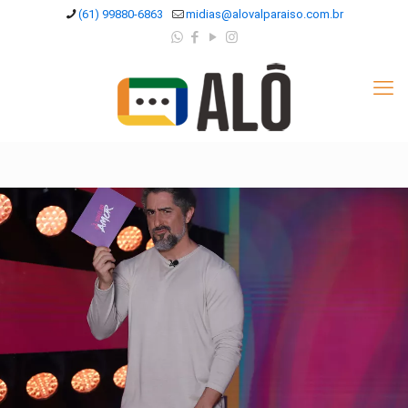
(61) 99880-6863
midias@alovalparaiso.com.br