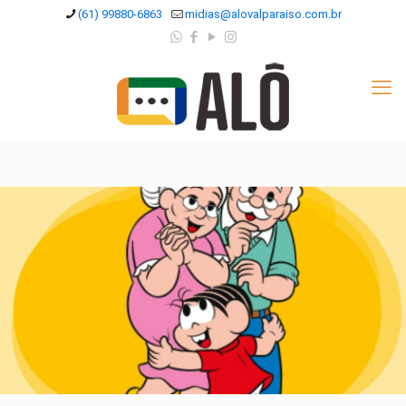
(61) 99880-6863
midias@alovalparaiso.com.br