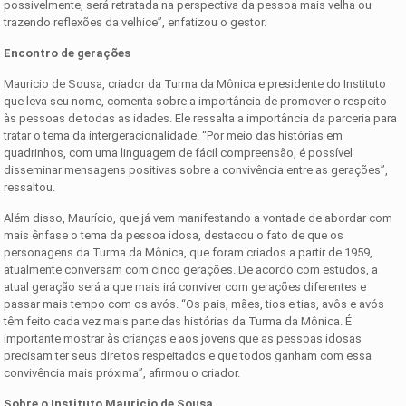
possivelmente, será retratada na perspectiva da pessoa mais velha ou
trazendo reflexões da velhice”, enfatizou o gestor.
Encontro de gerações
Mauricio de Sousa, criador da Turma da Mônica e presidente do Instituto
que leva seu nome, comenta sobre a importância de promover o respeito
às pessoas de todas as idades. Ele ressalta a importância da parceria para
tratar o tema da intergeracionalidade. “Por meio das histórias em
quadrinhos, com uma linguagem de fácil compreensão, é possível
disseminar mensagens positivas sobre a convivência entre as gerações”,
ressaltou.
Além disso, Maurício, que já vem manifestando a vontade de abordar com
mais ênfase o tema da pessoa idosa, destacou o fato de que os
personagens da Turma da Mônica, que foram criados a partir de 1959,
atualmente conversam com cinco gerações. De acordo com estudos, a
atual geração será a que mais irá conviver com gerações diferentes e
passar mais tempo com os avós. “Os pais, mães, tios e tias, avôs e avós
têm feito cada vez mais parte das histórias da Turma da Mônica. É
importante mostrar às crianças e aos jovens que as pessoas idosas
precisam ter seus direitos respeitados e que todos ganham com essa
convivência mais próxima”, afirmou o criador.
Sobre o Instituto Mauricio de Sousa