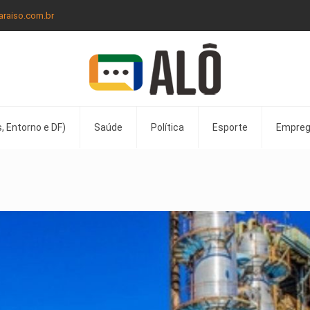
araiso.com.br
, Entorno e DF)
Saúde
Política
Esporte
Empre