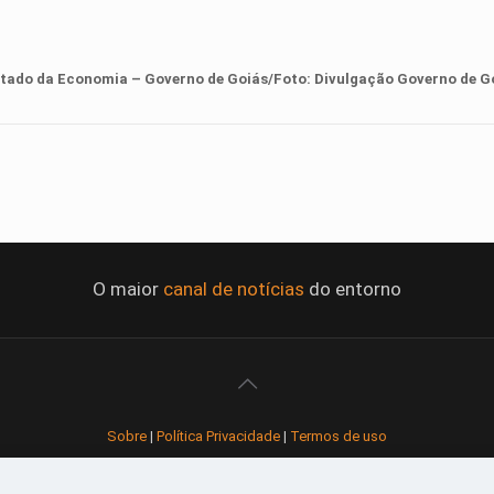
stado da Economia – Governo de Goiás/Foto: Divulgação
Governo de G
O maior
canal de notícias
do entorno
Sobre
|
Política Privacidade
|
Termos de uso
Todos os direitos reservados