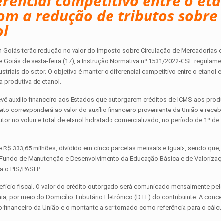
erencial competitivo entre o eta
com a redução de tributos sobre
ol
m Goiás terão redução no valor do Imposto sobre Circulação de Mercadorias 
 Goiás de sexta-feira (17), a Instrução Normativa nº 1531/2022-GSE regulame
riais do setor. O objetivo é manter o diferencial competitivo entre o etanol 
 produtiva de etanol.
ê auxílio financeiro aos Estados que outorgarem créditos de ICMS aos prod
eito corresponderá ao valor do auxílio financeiro proveniente da União e rece
or no volume total de etanol hidratado comercializado, no período de 1º de 
 R$ 333,65 milhões, dividido em cinco parcelas mensais e iguais, sendo que,
o Fundo de Manutenção e Desenvolvimento da Educação Básica e de Valoriza
a o PIS/PASEP.
fício fiscal. O valor do crédito outorgado será comunicado mensalmente pel
a, por meio do Domicílio Tributário Eletrônico (DTE) do contribuinte. A conc
o financeiro da União e o montante a ser tomado como referência para o cálcu