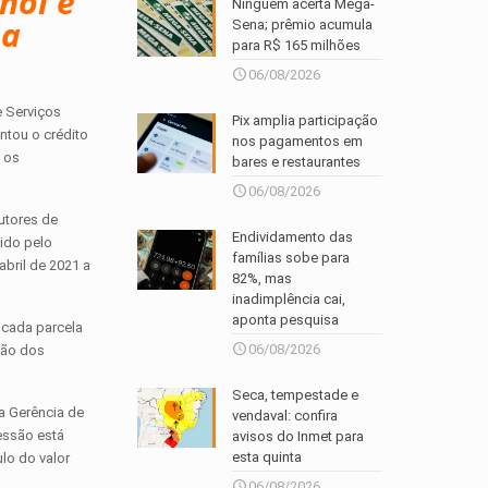
nol e
Ninguém acerta Mega-
 a
Sena; prêmio acumula
para R$ 165 milhões
06/08/2026
e Serviços
Pix amplia participação
ntou o crédito
nos pagamentos em
e os
bares e restaurantes
06/08/2026
utores de
Endividamento das
bido pelo
famílias sobe para
abril de 2021 a
82%, mas
inadimplência cai,
aponta pesquisa
 cada parcela
06/08/2026
ção dos
Seca, tempestade e
a Gerência de
vendaval: confira
essão está
avisos do Inmet para
esta quinta
lo do valor
06/08/2026