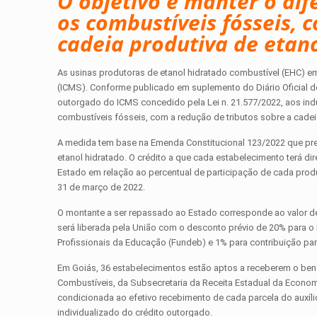
O objetivo é manter o dif
os combustíveis fósseis, 
cadeia produtiva de etan
As usinas produtoras de etanol hidratado combustível (EHC) e
(ICMS). Conforme publicado em suplemento do Diário Oficial de
outorgado do ICMS concedido pela Lei n. 21.577/2022, aos indust
combustíveis fósseis, com a redução de tributos sobre a cadeia
A medida tem base na Emenda Constitucional 123/2022 que prev
etanol hidratado. O crédito a que cada estabelecimento terá dir
Estado em relação ao percentual de participação de cada produt
31 de março de 2022.
O montante a ser repassado ao Estado corresponde ao valor de
será liberada pela União com o desconto prévio de 20% para 
Profissionais da Educação (Fundeb) e 1% para contribuição par
Em Goiás, 36 estabelecimentos estão aptos a receberem o bene
Combustíveis, da Subsecretaria da Receita Estadual da Economi
condicionada ao efetivo recebimento de cada parcela do auxíli
individualizado do crédito outorgado.