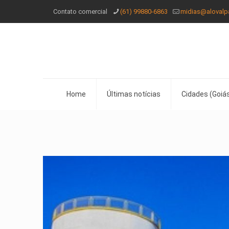
Contato comercial
(61) 99880-6863
midias@alovalp
Home
Últimas notícias
Cidades (Goiás