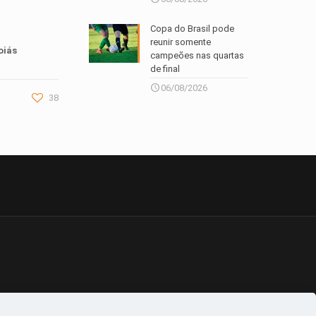
Copa do Brasil pode
reunir somente
oiás
campeões nas quartas
de final
06/08/2026
38