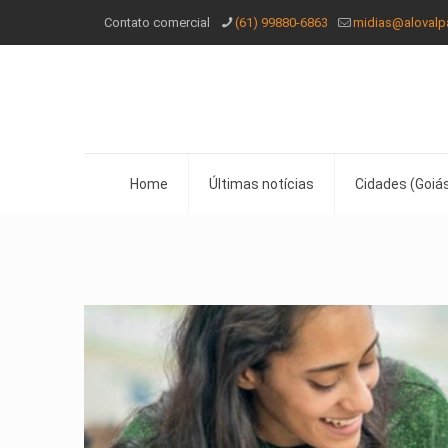
Contato comercial
(61) 99880-6863
midias@alovalp
Home
Últimas notícias
Cidades (Goiás