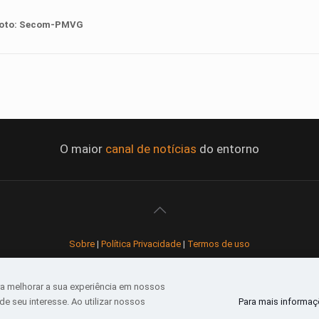
oto:
Secom
-PMVG
O maior
canal de notícias
do entorno
Sobre
|
Política Privacidade
|
Termos de uso
Todos os direitos reservados
a melhorar a sua experiência em nossos
e seu interesse. Ao utilizar nossos
Para mais informaçõ