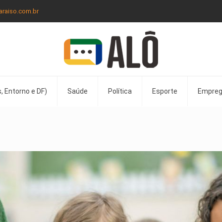
araiso.com.br
, Entorno e DF)
Saúde
Política
Esporte
Empre