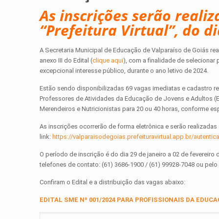
As inscrições serão reali
“Prefeitura Virtual”, do d
A Secretaria Municipal de Educação de Valparaíso de Goiás real
anexo III do Edital (
clique aqui
), com a finalidade de selecionar
excepcional interesse público, durante o ano letivo de 2024.
Estão sendo disponibilizadas 69 vagas imediatas e cadastro res
Professores de Atividades da Educação de Jovens e Adultos (
Merendeiros e Nutricionistas para 20 ou 40 horas, conforme es
As inscrições ocorrerão de forma eletrônica e serão realizadas 
link:
https://valparaisodegoias.prefeituravirtual.app.br/autentic
O período de inscrição é do dia 29 de janeiro a 02 de fevereir
telefones de contato: (61) 3686-1900 / (61) 99928-7048 ou pelo
Confiram o Edital e a distribuição das vagas abaixo:
EDITAL SME Nº 001/2024 PARA PROFISSIONAIS DA EDUC