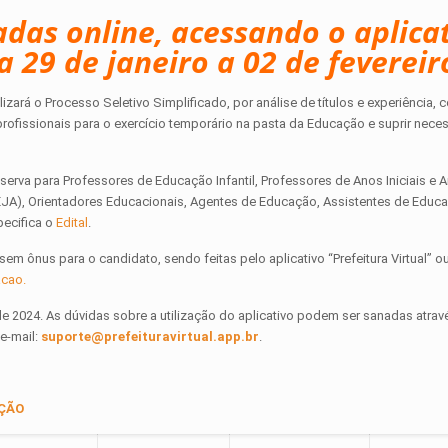
zadas online, acessando o aplica
ia 29 de janeiro a 02 de fevereir
izará o Processo Seletivo Simplificado, por análise de títulos e experiência,
 profissionais para o exercício temporário na pasta da Educação e suprir nec
erva para Professores de Educação Infantil, Professores de Anos Iniciais e A
EJA), Orientadores Educacionais, Agentes de Educação, Assistentes de Educ
pecifica o
Edital
.
sem ônus para o candidato, sendo feitas pelo aplicativo “Prefeitura Virtual” o
acao.
o de 2024. As dúvidas sobre a utilização do aplicativo podem ser sanadas atra
 e-mail:
suporte@prefeituravirtual.app.br
.
AÇÃO