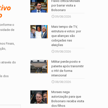
Flávio critica Moraes
tivo
por barrar visita a
Bolsonaro
o
09/08/2026
 conforme o
Mais tempo de TV,
essidade de
estrutura e votos: por
que alianças são
cobiçadas nas
nos Finais,
eleições
ação,
09/08/2026
Militar perde posto e
u através do
patente após transmitir
o HIV de forma
intencional
vés dos
08/08/2026
Moraes nega
autorização para que
Bolsonaro receba visita
dos filhos