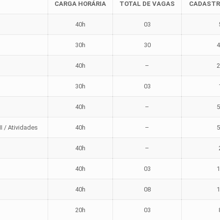
CARGA HORÁRIA
TOTAL DE VAGAS
CADASTR
40h
03
30h
30
40h
–
30h
03
40h
–
I / Atividades
40h
–
40h
–
40h
03
40h
08
20h
03