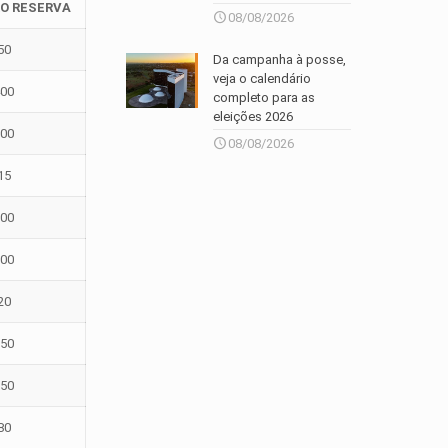
O RESERVA
08/08/2026
50
Da campanha à posse,
veja o calendário
400
completo para as
eleições 2026
200
08/08/2026
15
500
500
20
150
150
80