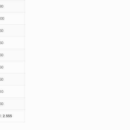
80
100
50
50
50
50
50
10
50
: 2.555