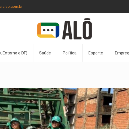
araiso.com.br
, Entorno e DF)
Saúde
Política
Esporte
Empre