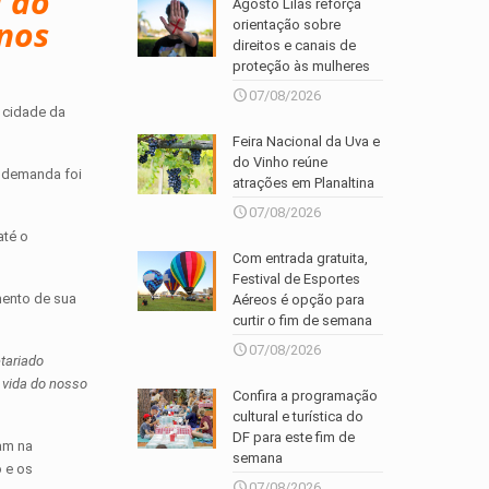
a do
Agosto Lilás reforça
anos
orientação sobre
direitos e canais de
proteção às mulheres
07/08/2026
 cidade da
Feira Nacional da Uva e
do Vinho reúne
A demanda foi
atrações em Planaltina
07/08/2026
até o
Com entrada gratuita,
Festival de Esportes
mento de sua
Aéreos é opção para
curtir o fim de semana
07/08/2026
tariado
vida do nosso
Confira a programação
cultural e turística do
DF para este fim de
uam na
semana
 e os
07/08/2026