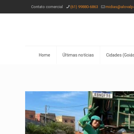
Contato comercial
(61) 99880-6863
midias@alovalp
Home
Últimas notícias
Cidades (Goiás