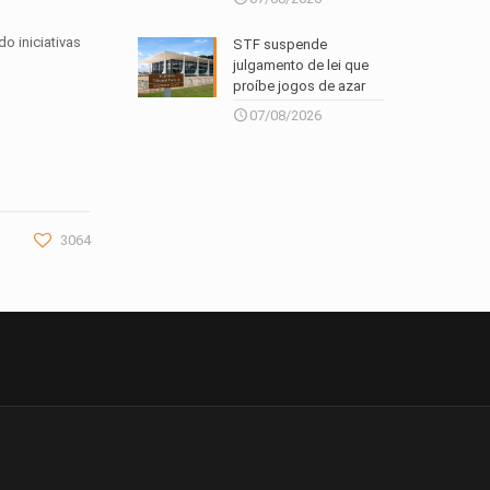
o iniciativas
STF suspende
julgamento de lei que
proíbe jogos de azar
07/08/2026
3064