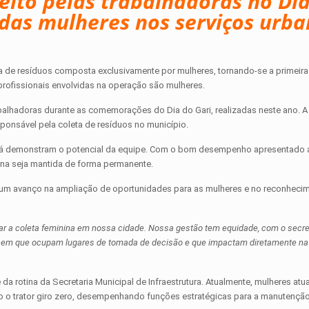
feito pelas trabalhadoras no Di
 das mulheres nos serviços urb
a de resíduos composta exclusivamente por mulheres, tornando-se a primeira
 profissionais envolvidas na operação são mulheres.
 trabalhadoras durante as comemorações do Dia do Gari, realizadas neste ano. 
ponsável pela coleta de resíduos no município.
is já demonstram o potencial da equipe. Com o bom desempenho apresentado 
ina seja mantida de forma permanente.
s um avanço na ampliação de oportunidades para as mulheres e no reconheci
ar a coleta feminina em nossa cidade. Nossa gestão tem equidade, com o secre
m que ocupam lugares de tomada de decisão e que impactam diretamente na 
 da rotina da Secretaria Municipal de Infraestrutura. Atualmente, mulheres at
 trator giro zero, desempenhando funções estratégicas para a manutenção