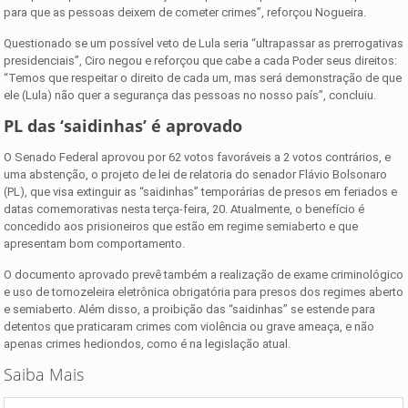
para que as pessoas deixem de cometer crimes”, reforçou Nogueira.
Questionado se um possível veto de Lula seria “ultrapassar as prerrogativas
presidenciais”, Ciro negou e reforçou que cabe a cada Poder seus direitos:
“Temos que respeitar o direito de cada um, mas será demonstração de que
ele (Lula) não quer a segurança das pessoas no nosso país”, concluiu.
PL das ‘saidinhas’ é aprovado
O Senado Federal aprovou por 62 votos favoráveis a 2 votos contrários, e
uma abstenção, o projeto de lei de relatoria do senador Flávio Bolsonaro
(PL), que visa extinguir as “saidinhas” temporárias de presos em feriados e
datas comemorativas nesta terça-feira, 20. Atualmente, o benefício é
concedido aos prisioneiros que estão em regime semiaberto e que
apresentam bom comportamento.
O documento aprovado prevê também a realização de exame criminológico
e uso de tornozeleira eletrônica obrigatória para presos dos regimes aberto
e semiaberto. Além disso, a proibição das “saidinhas” se estende para
detentos que praticaram crimes com violência ou grave ameaça, e não
apenas crimes hediondos, como é na legislação atual.
Saiba Mais