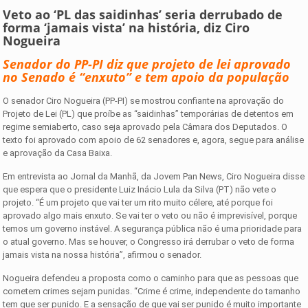
Veto ao ‘PL das saidinhas’ seria derrubado de
forma ‘jamais vista’ na história, diz Ciro
Nogueira
Senador do PP-PI diz que projeto de lei aprovado
no Senado é “enxuto” e tem apoio da população
O senador Ciro Nogueira (PP-PI) se mostrou confiante na aprovação do
Projeto de Lei (PL) que proíbe as “saidinhas” temporárias de detentos em
regime semiaberto, caso seja aprovado pela Câmara dos Deputados. O
texto foi aprovado com apoio de 62 senadores e, agora, segue para análise
e aprovação da Casa Baixa.
Em entrevista ao Jornal da Manhã, da Jovem Pan News, Ciro Nogueira disse
que espera que o presidente Luiz Inácio Lula da Silva (PT) não vete o
projeto. “É um projeto que vai ter um rito muito célere, até porque foi
aprovado algo mais enxuto. Se vai ter o veto ou não é imprevisível, porque
temos um governo instável. A segurança pública não é uma prioridade para
o atual governo. Mas se houver, o Congresso irá derrubar o veto de forma
jamais vista na nossa história”, afirmou o senador.
Nogueira defendeu a proposta como o caminho para que as pessoas que
cometem crimes sejam punidas. “Crime é crime, independente do tamanho
tem que ser punido. E a sensação de que vai ser punido é muito importante