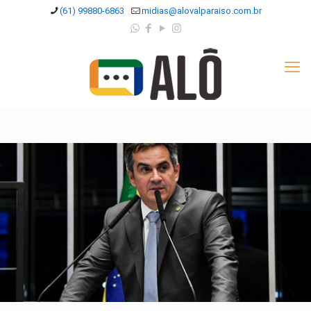
(61) 99880-6863
midias@alovalparaiso.com.br