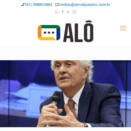
(61) 99880-6863
midias@alovalparaiso.com.br