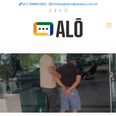
(61) 99880-6863
midias@alovalparaiso.com.br