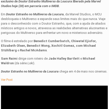
exclusivo de Doutor Estranho Multiverso da Loucura liberado pela Marvel
Studios hoje (28) em parceria com o IMDB.
Em
Doutor Estranho no Multiverso da Loucura
, da Marvel Studios, o MCU
desbloqueia o Multiverso e expande seus limites mais do que nunca. Viaje
para o desconhecido com o Doutor Estranho, que, com a ajuda de aliados
místicos antigos e novos, atravessa as realidades alternativas alucinantes e
perigosas do Multiverso para enfrentar um novo e misterioso adversário
.
O filme é estrelado por
Benedict Cumberbatch, Chiwetel Ejiofor,
Elizabeth Olsen, Benedict Wong, Xochitl Gomez, com Michael
Stühlbarg
e
Rachel McAdams
.
Sam Raimi
dirige com roteiro de
Jade Halley Bartlett
e
Michael
Waldron
(da série
Loki
).
Doutor Estranho no Multiverso da Loucura
chega em 4 de maio nos cinemas.
Ver Post