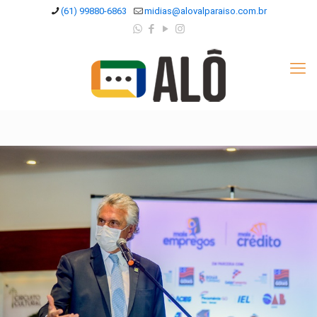
(61) 99880-6863
midias@alovalparaiso.com.br