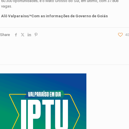
60.300 oportunidades; e o Mato Grosso do Sul, em último, com 37.808
vagas.
Alô Valparaíso/*Com as informações de Governo de Goiás
Share
40