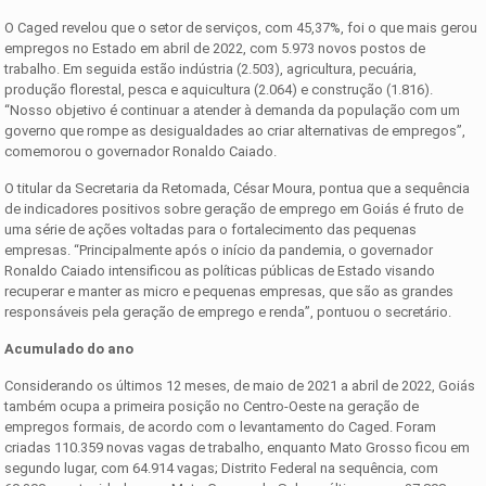
O Caged revelou que o setor de serviços, com 45,37%, foi o que mais gerou
empregos no Estado em abril de 2022, com 5.973 novos postos de
trabalho. Em seguida estão indústria (2.503), agricultura, pecuária,
produção florestal, pesca e aquicultura (2.064) e construção (1.816).
“Nosso objetivo é continuar a atender à demanda da população com um
governo que rompe as desigualdades ao criar alternativas de empregos”,
comemorou o governador Ronaldo Caiado.
O titular da Secretaria da Retomada, César Moura, pontua que a sequência
de indicadores positivos sobre geração de emprego em Goiás é fruto de
uma série de ações voltadas para o fortalecimento das pequenas
empresas. “Principalmente após o início da pandemia, o governador
Ronaldo Caiado intensificou as políticas públicas de Estado visando
recuperar e manter as micro e pequenas empresas, que são as grandes
responsáveis pela geração de emprego e renda”, pontuou o secretário.
Acumulado do ano
Considerando os últimos 12 meses, de maio de 2021 a abril de 2022, Goiás
também ocupa a primeira posição no Centro-Oeste na geração de
empregos formais, de acordo com o levantamento do Caged. Foram
criadas 110.359 novas vagas de trabalho, enquanto Mato Grosso ficou em
segundo lugar, com 64.914 vagas; Distrito Federal na sequência, com