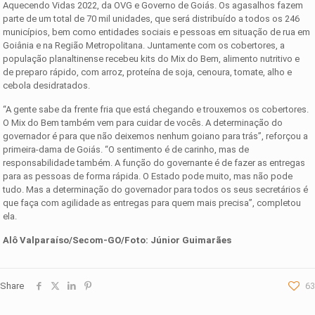
Aquecendo Vidas 2022, da OVG e Governo de Goiás. Os agasalhos fazem
parte de um total de 70 mil unidades, que será distribuído a todos os 246
municípios, bem como entidades sociais e pessoas em situação de rua em
Goiânia e na Região Metropolitana. Juntamente com os cobertores, a
população planaltinense recebeu kits do Mix do Bem, alimento nutritivo e
de preparo rápido, com arroz, proteína de soja, cenoura, tomate, alho e
cebola desidratados.
“A gente sabe da frente fria que está chegando e trouxemos os cobertores.
O Mix do Bem também vem para cuidar de vocês. A determinação do
governador é para que não deixemos nenhum goiano para trás”, reforçou a
primeira-dama de Goiás. “O sentimento é de carinho, mas de
responsabilidade também. A função do governante é de fazer as entregas
para as pessoas de forma rápida. O Estado pode muito, mas não pode
tudo. Mas a determinação do governador para todos os seus secretários é
que faça com agilidade as entregas para quem mais precisa”, completou
ela.
Alô Valparaíso/Secom-GO/Foto: Júnior Guimarães
Share
63