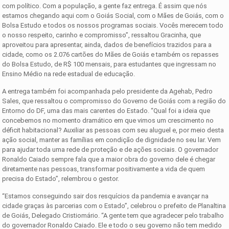
com político. Com a população, a gente faz entrega. É assim que nós
estamos chegando aqui com o Goiás Social, com o Mães de Goiás, com o
Bolsa Estudo e todos os nossos programas sociais. Vocês merecem todo
o nosso respeito, carinho e compromisso”, ressaltou Gracinha, que
aproveitou para apresentar, ainda, dados de benefícios trazidos para a
cidade, como os 2.076 cartões do Mães de Goiás e também os repasses
do Bolsa Estudo, de R$ 100 mensais, para estudantes que ingressam no
Ensino Médio na rede estadual de educação.
A entrega também foi acompanhada pelo presidente da Agehab, Pedro
Sales, que ressaltou o compromisso do Governo de Goiás com a região do
Entorno do DF, uma das mais carentes do Estado. “Qual foi a ideia que
concebemos no momento dramático em que vimos um crescimento no
déficit habitacional? Auxiliar as pessoas com seu aluguel e, por meio desta
ação social, manter as famílias em condição de dignidade no seu lar. Vem
para ajudar toda uma rede de proteção e de ações sociais. O governador
Ronaldo Caiado sempre fala que a maior obra do governo dele é chegar
diretamente nas pessoas, transformar positivamente a vida de quem
precisa do Estado”, relembrou o gestor.
“Estamos conseguindo sair dos resquícios da pandemia e avançar na
cidade graças às parcerias com o Estado”, celebrou o prefeito de Planaltina
de Goiás, Delegado Cristiomário. “A gente tem que agradecer pelo trabalho
do governador Ronaldo Caiado. Ele e todo o seu governo não tem medido