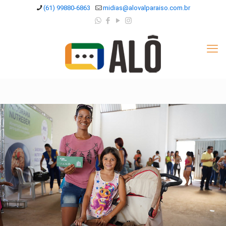
(61) 99880-6863
midias@alovalparaiso.com.br