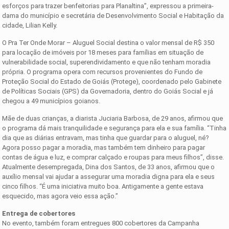
esforços para trazer benfeitorias para Planaltina”, expressou a primeira-
dama do município e secretária de Desenvolvimento Social e Habitação da
cidade, Lilian Kelly.
O Pra Ter Onde Morar – Aluguel Social destina o valor mensal de R$ 350
para locação de imóveis por 18 meses para famílias em situação de
vulnerabilidade social, superendividamento e que não tenham moradia
própria. O programa opera com recursos provenientes do Fundo de
Proteção Social do Estado de Goiás (Protege), coordenado pelo Gabinete
de Políticas Sociais (GPS) da Governadoria, dentro do Goiás Social e já
chegou a 49 municípios goianos.
Mãe de duas crianças, a diarista Juciaria Barbosa, de 29 anos, afirmou que
o programa dá mais tranquilidade e segurança para ela e sua família. “Tinha
dia que as diárias entravam, mas tinha que guardar para o aluguel, né?
Agora posso pagar a moradia, mas também tem dinheiro para pagar
contas de água e luz, e comprar calçado e roupas para meus filhos”, disse.
Atualmente desempregada, Dina dos Santos, de 33 anos, afirmou que o
auxílio mensal vai ajudar a assegurar uma moradia digna para ela e seus
cinco filhos. “É uma iniciativa muito boa. Antigamente a gente estava
esquecido, mas agora veio essa ação.”
Entrega de cobertores
No evento, também foram entregues 800 cobertores da Campanha