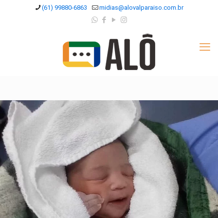
(61) 99880-6863
midias@alovalparaiso.com.br