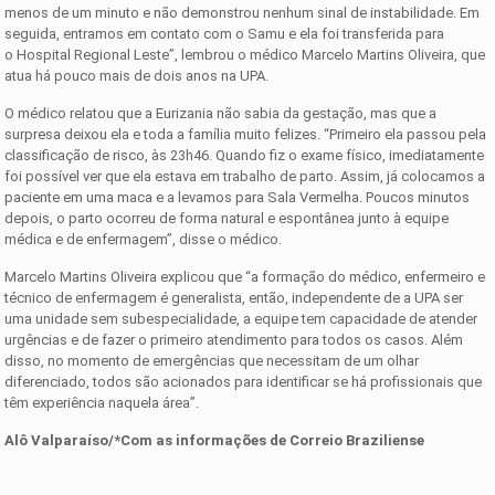
menos de um minuto e não demonstrou nenhum sinal de instabilidade. Em
seguida, entramos em contato com o Samu e ela foi transferida para
o Hospital Regional Leste”, lembrou o médico Marcelo Martins Oliveira, que
atua há pouco mais de dois anos na UPA.
O médico relatou que a Eurizania não sabia da gestação, mas que a
surpresa deixou ela e toda a família muito felizes. “Primeiro ela passou pela
classificação de risco, às 23h46. Quando fiz o exame físico, imediatamente
foi possível ver que ela estava em trabalho de parto. Assim, já colocamos a
paciente em uma maca e a levamos para Sala Vermelha. Poucos minutos
depois, o parto ocorreu de forma natural e espontânea junto à equipe
médica e de enfermagem”, disse o médico.
Marcelo Martins Oliveira explicou que “a formação do médico, enfermeiro e
técnico de enfermagem é generalista, então, independente de a UPA ser
uma unidade sem subespecialidade, a equipe tem capacidade de atender
urgências e de fazer o primeiro atendimento para todos os casos. Além
disso, no momento de emergências que necessitam de um olhar
diferenciado, todos são acionados para identificar se há profissionais que
têm experiência naquela área”.
Alô Valparaíso/*Com as informações de Correio Braziliense