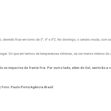
everão ficar em torno de 3°, 4° e 5°C. No domingo, o cenário muda, com as m
egar. Só que em termos de temperaturas mínimas, vai ser menos intenso do que
ão os impactos da frente fria. Por outro lado, além do Sul, sentirão a
|
Foto:
Paulo Pinto/Agência Brasil