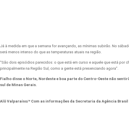
Já à medida em que a semana for avançando, as mínimas subirão. No sábado, d
será menos intenso do que as temperaturas atuais na região.
“São dois episódios parecidos: o que está em curso e aquele que está por ch
principalmente na Região Sul, como a gente está presenciando agora”.
Fialho disse o Norte, Nordeste e boa parte do Centro-Oeste não sentir
sul de Minas Gerais.
Alô Valparaíso/* Com as informações d
a Secretaria da
Agência Brasil