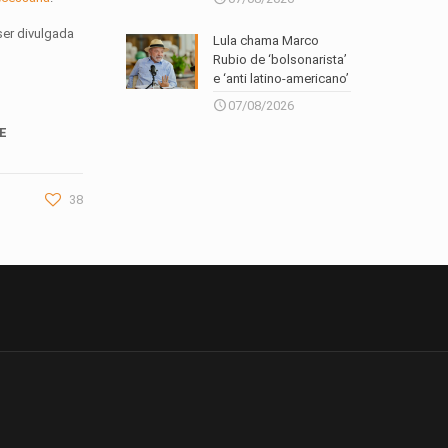
ser divulgada
Lula chama Marco
Rubio de ‘bolsonarista’
e ‘anti latino-americano’
07/08/2026
CE
38