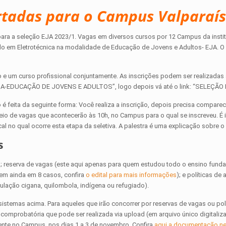
rtadas para o Campus Valparaí
 para a seleção EJA 2023/1. Vagas em diversos cursos por 12 Campus da instit
do em Eletrotécnica na modalidade de Educação de Jovens e Adultos- EJA. O
 e um curso profissional conjuntamente. As inscrições podem ser realizadas 
EJA-EDUCAÇÃO DE JOVENS E ADULTOS”, logo depois vá até o link: “SELEÇÃO 
 é feita da seguinte forma: Você realiza a inscrição, depois precisa comparec
teio de vagas que acontecerão às 10h, no Campus para o qual se inscreveu. É
al no qual ocorre esta etapa da seletiva. A palestra é uma explicação sobre o
s
al; reserva de vagas (este aqui apenas para quem estudou todo o ensino fund
dem ainda em 8 casos, confira
o edital para mais informações
); e políticas de
pulação cigana, quilombola, indígena ou refugiado).
stemas acima. Para aqueles que irão concorrer por reservas de vagas ou pol
 comprobatória que pode ser realizada via upload (em arquivo único digitali
ente no Campus, nos dias 1 a 3 de novembro. Confira
aqui a documentação ne