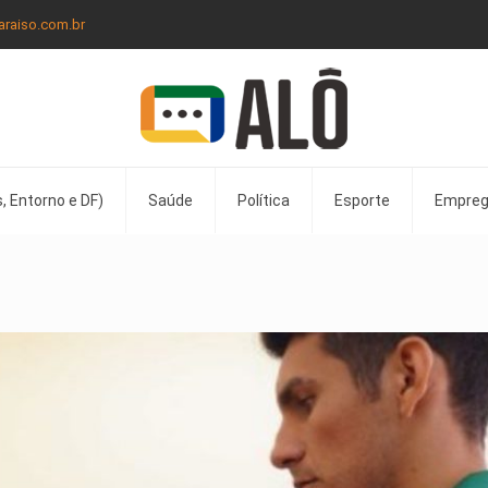
araiso.com.br
, Entorno e DF)
Saúde
Política
Esporte
Empre