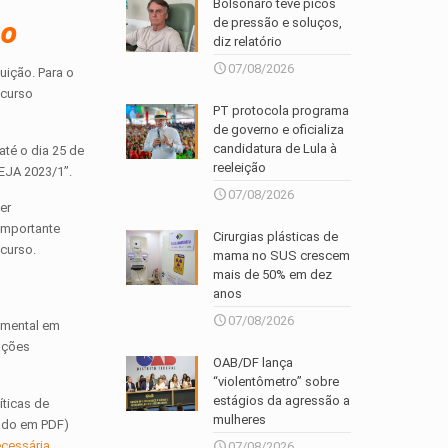
Bolsonaro teve picos
so
de pressão e soluços,
diz relatório
07/08/2026
uição. Para o
 curso
PT protocola programa
de governo e oficializa
candidatura de Lula à
até o dia 25 de
reeleição
EJA 2023/1”.
07/08/2026
er
 importante
Cirurgias plásticas de
 curso.
mama no SUS crescem
mais de 50% em dez
anos
07/08/2026
amental em
 ações
OAB/DF lança
“violentômetro” sobre
estágios da agressão a
íticas de
mulheres
zado em PDF)
cessária
.
07/08/2026