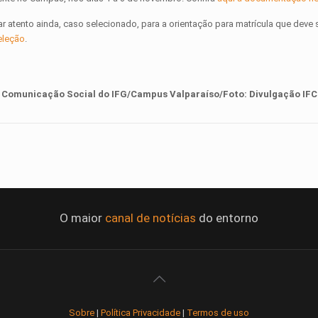
r atento ainda, caso selecionado, para a orientação para matrícula que deve 
seleção
.
 Comunicação Social do IFG/Campus Valparaíso/Foto: Divulgação IF
O maior
canal de notícias
do entorno
Sobre
|
Política Privacidade
|
Termos de uso