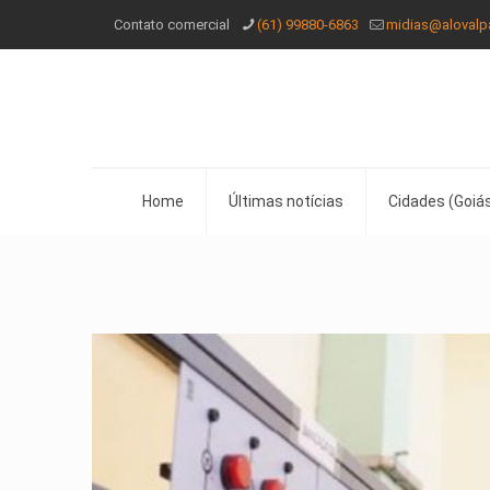
Contato comercial
(61) 99880-6863
midias@alovalp
Home
Últimas notícias
Cidades (Goiás