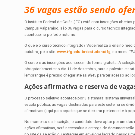
36 vagas estão sendo ofe
O Instituto Federal de Goiás (IFG) está com inscrições abertas
Campus Valparaíso, são 36 vagas para o curso técnico integra
acontece no período noturno.
O que é o curso técnico integrado? Você realiza o ensino médio
outubro, pelo site:
www.ifg.edu.br/estudenoifg
, no menu: “
O curso e as inscrições acontecem de forma gratuita. A seleção
obrigatoriamente no dia 11 de dezembro, para a palestra e sor
lembrar que é preciso chegar até as 9h45 para ter acesso ao loc
Ações afirmativa e reserva de vaga
O processo seletivo acontece por 3 sistemas: sistema univers
escola pública, as vagas destinadas para este sistema se divi
afirmativas (aqui para aquele que se declarar pertencente à po
No momento da inscrição, o candidato deve optar por um dos si
ações afirmativas, será necessária a entrega de documentação
no site da seleção ou entregue em envelope lacrado pessoalm