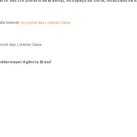
tir das 21h (horário de Brasília), no Espaço da Sorte, localizado na A
ela internet,
no portal das Loterias Caixa
.
ook das Loterias Caixa.
eddermeyer/Agência Brasil