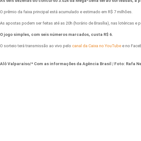
As seis dezenas do concurso 3.024 da Mega-Sena serão sorteadas, a par
O prêmio da faixa principal está acumulado e estimado em R$ 7 milhões.
As apostas podem ser feitas até as 20h (horário de Brasília), nas lotéricas e p
O jogo simples, com seis números marcados, custa R$ 6.
O sorteio terá transmissão ao vivo pelo
canal da Caixa no YouTube
e no Faceb
Alô Valparaíso/* Com as informações da Agência Brasil
|
Foto:
Rafa N