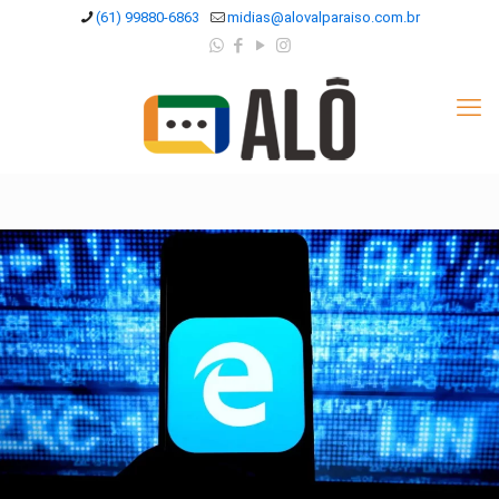
(61) 99880-6863
midias@alovalparaiso.com.br