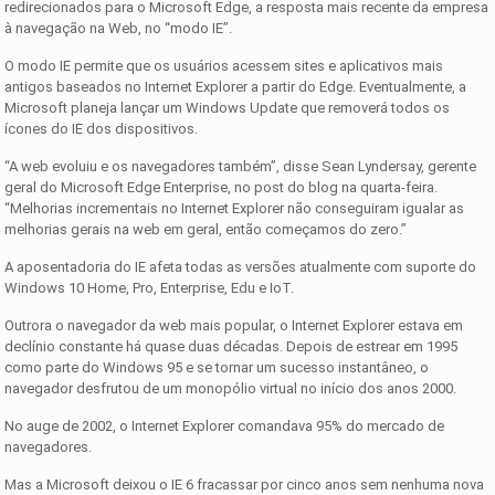
redirecionados para o Microsoft Edge, a resposta mais recente da empresa
à navegação na Web, no “modo IE”.
O modo IE permite que os usuários acessem sites e aplicativos mais
antigos baseados no Internet Explorer a partir do Edge. Eventualmente, a
Microsoft planeja lançar um Windows Update que removerá todos os
ícones do IE dos dispositivos.
“A web evoluiu e os navegadores também”, disse Sean Lyndersay, gerente
geral do Microsoft Edge Enterprise, no post do blog na quarta-feira.
“Melhorias incrementais no Internet Explorer não conseguiram igualar as
melhorias gerais na web em geral, então começamos do zero.”
A aposentadoria do IE afeta todas as versões atualmente com suporte do
Windows 10 Home, Pro, Enterprise, Edu e IoT.
Outrora o navegador da web mais popular, o Internet Explorer estava em
declínio constante há quase duas décadas. Depois de estrear em 1995
como parte do Windows 95 e se tornar um sucesso instantâneo, o
navegador desfrutou de um monopólio virtual no início dos anos 2000.
No auge de 2002, o Internet Explorer comandava 95% do mercado de
navegadores.
Mas a Microsoft deixou o IE 6 fracassar por cinco anos sem nenhuma nova