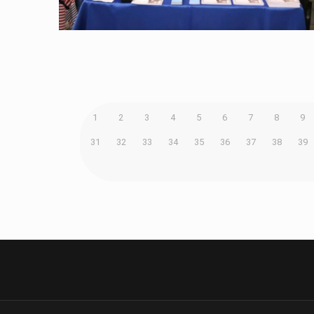
1
2
3
4
5
6
7
8
9
31
32
33
34
35
36
37
38
39