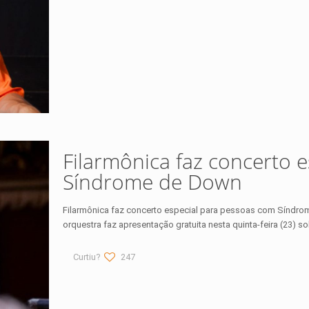
Filarmônica faz concerto 
Síndrome de Down
Filarmônica faz concerto especial para pessoas com Síndro
orquestra faz apresentação gratuita nesta quinta-feira (23) so
Curtiu?
247