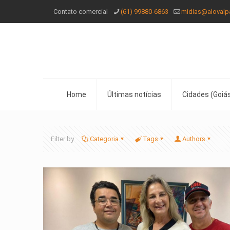
Contato comercial
(61) 99880-6863
midias@alovalp
Home
Últimas notícias
Cidades (Goiás
Filter by
Categoria
Tags
Authors