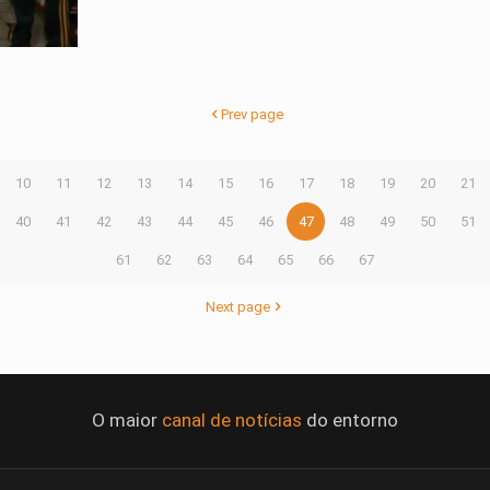
Prev page
10
11
12
13
14
15
16
17
18
19
20
21
40
41
42
43
44
45
46
47
48
49
50
51
61
62
63
64
65
66
67
Next page
O maior
canal de notícias
do entorno