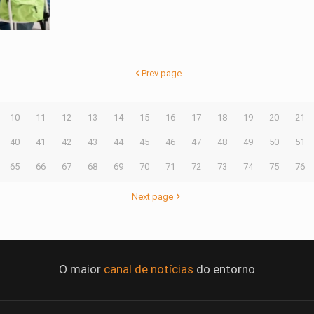
Prev page
10
11
12
13
14
15
16
17
18
19
20
21
40
41
42
43
44
45
46
47
48
49
50
51
65
66
67
68
69
70
71
72
73
74
75
76
Next page
O maior
canal de notícias
do entorno