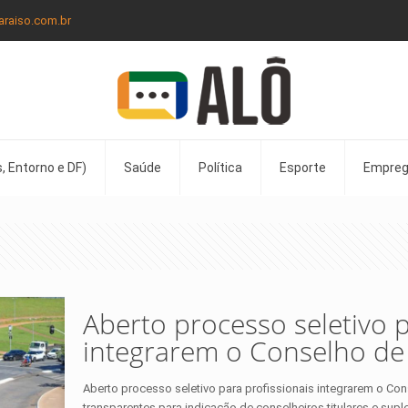
araiso.com.br
, Entorno e DF)
Saúde
Política
Esporte
Empre
Aberto processo seletivo p
integrarem o Conselho de
Aberto processo seletivo para profissionais integrarem o Con
transparentes para indicação de conselheiros titulares e sup