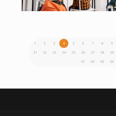
1
2
3
4
5
6
7
8
9
31
32
33
34
35
36
37
38
39
61
62
63
64