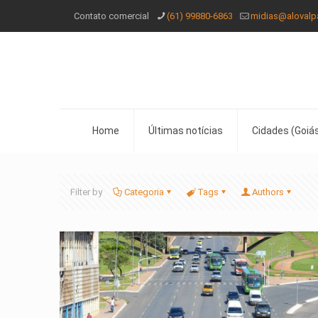
Contato comercial
(61) 99880-6863
midias@alovalp
Home
Últimas notícias
Cidades (Goiás
Filter by
Categoria
Tags
Authors