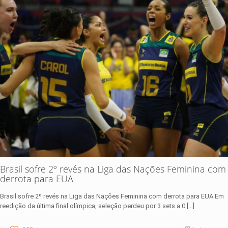
Brasil sofre 2º revés na Liga das Nações Feminina com
derrota para EUA
Brasil sofre 2º revés na Liga das Nações Feminina com derrota para EUA Em
reedição da última final olímpica, seleção perdeu por 3 sets a 0
[…]