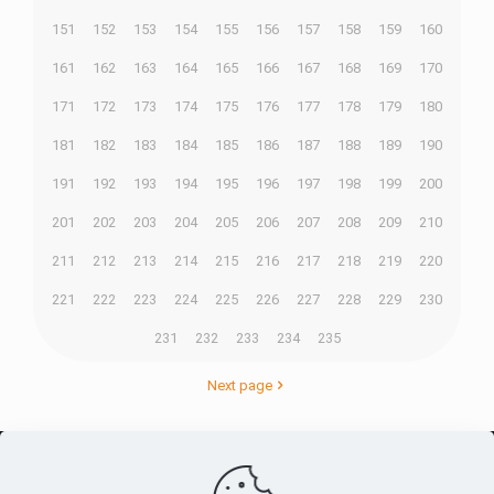
151
152
153
154
155
156
157
158
159
160
161
162
163
164
165
166
167
168
169
170
171
172
173
174
175
176
177
178
179
180
181
182
183
184
185
186
187
188
189
190
191
192
193
194
195
196
197
198
199
200
201
202
203
204
205
206
207
208
209
210
211
212
213
214
215
216
217
218
219
220
221
222
223
224
225
226
227
228
229
230
231
232
233
234
235
Next page
O maior
canal de notícias
do entorno