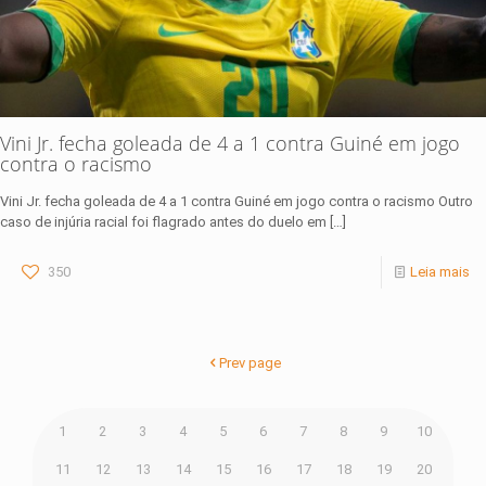
Vini Jr. fecha goleada de 4 a 1 contra Guiné em jogo
contra o racismo
Vini Jr. fecha goleada de 4 a 1 contra Guiné em jogo contra o racismo Outro
caso de injúria racial foi flagrado antes do duelo em
[…]
350
Leia mais
Prev page
1
2
3
4
5
6
7
8
9
10
11
12
13
14
15
16
17
18
19
20