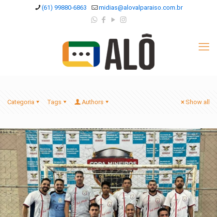
(61) 99880-6863
midias@alovalparaiso.com.br
Categoria
Tags
Authors
Show all